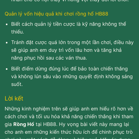
Quản lý vốn hiệu quả khi chơi rồng hổ HB88
Biết cách quản lý tiền cược là kỹ năng không thể
thiếu.
Tránh đặt cược quá lớn trong một lần chơi, điều này
sẽ giúp anh em duy trì vốn lâu hơn và tăng khả
năng phục hồi sau các ván thua.
Biết điểm dừng đúng lúc để bảo toàn chiến thắng
và không lún sâu vào những quyết định không sáng
suốt.
Lời kết
Những kinh nghiệm trên sẽ giúp anh em hiểu rõ hơn về
cách chơi và tối ưu hóa khả năng chiến thắng khi tham
gia
Rồng Hổ
tại HB88. Hy vọng bài viết này mang lại
cho anh em những kiến thức hữu ích để chinh phục trò