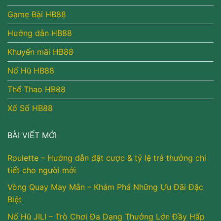
Game Bài HB88
Hướng dẫn HB88
Khuyến mãi HB88
Nổ Hũ HB88
Thể Thao HB88
Xổ Số HB88
BÀI VIẾT MỚI
Roulette – Hướng dẫn đặt cược & tỷ lệ trả thưởng chi
tiết cho người mới
Vòng Quay May Mắn – Khám Phá Những Ưu Đãi Đặc
Biệt
Nổ Hũ JILI – Trò Chơi Đa Dạng Thưởng Lớn Đầy Hấp