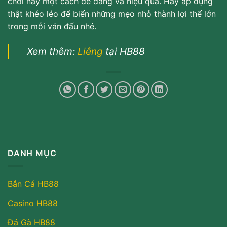
chơi này một cách dễ dàng và hiệu quả. Hãy áp dụng
thật khéo léo để biến những mẹo nhỏ thành lợi thế lớn
trong mỗi ván đấu nhé.
Xem thêm:
Liêng
tại HB88
DANH MỤC
Bắn Cá HB88
Casino HB88
Đá Gà HB88