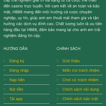
đến casino trực tuyến. Với cam kết về an toàn và bảo
mật, HB88 mang đến môi trường cá cược chuyên
nghiệp, uy tín, giúp anh em thoải mái tham gia và tận
hưởng các dịch vụ đỉnh cao. Chất lượng luôn là ưu tiên
hàng đầu tại HB88, đảm bảo mang lại cho anh em trải
nghiệm đáng tin cậy.
HƯỚNG DẪN
CHÍNH SÁCH
Đăng ký
Giới thiệu
Đăng nhập
Miễn trừ trách nhiệm
Nạp tiền
Chơi có trách nhiệm
Rút tiền
Chính sách nội dung
Tải app
Chính sách bảo mật