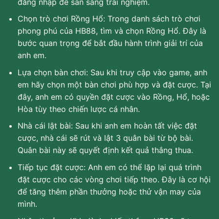
đăng nhập để sẵn sàng trải nghiệm.
Chọn trò chơi Rồng Hổ: Trong danh sách trò chơi
phong phú của HB88, tìm và chọn Rồng Hổ. Đây là
bước quan trọng để bắt đầu hành trình giải trí của
anh em.
Lựa chọn bàn chơi: Sau khi truy cập vào game, anh
em hãy chọn một bàn chơi phù hợp và đặt cược. Tại
đây, anh em có quyền đặt cược vào Rồng, Hổ, hoặc
Hòa tùy theo chiến lược cá nhân.
Nhà cái lật bài: Sau khi anh em hoàn tất việc đặt
cược, nhà cái sẽ rút và lật 3 quân bài từ bộ bài.
Quân bài này sẽ quyết định kết quả thắng thua.
Tiếp tục đặt cược: Anh em có thể lặp lại quá trình
đặt cược cho các vòng chơi tiếp theo. Đây là cơ hội
để tăng thêm phần thưởng hoặc thử vận may của
mình.