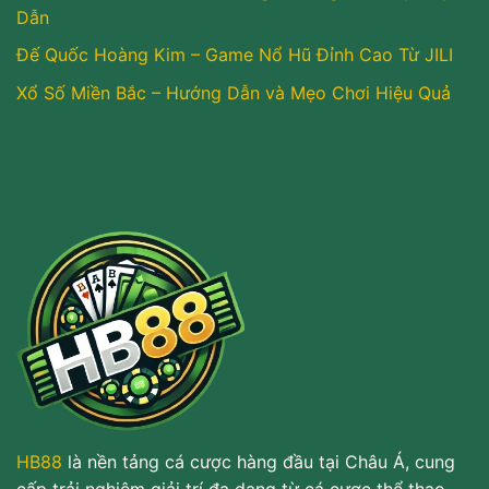
Dẫn
Đế Quốc Hoàng Kim – Game Nổ Hũ Đỉnh Cao Từ JILI
Xổ Số Miền Bắc – Hướng Dẫn và Mẹo Chơi Hiệu Quả
HB88
là nền tảng cá cược hàng đầu tại Châu Á, cung
cấp trải nghiệm giải trí đa dạng từ cá cược thể thao