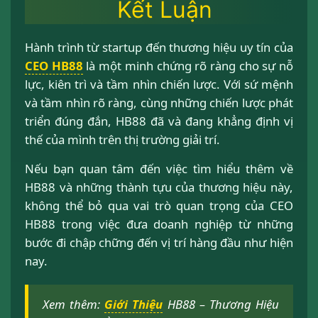
Kết Luận
Hành trình từ startup đến thương hiệu uy tín của
CEO HB88
là một minh chứng rõ ràng cho sự nỗ
lực, kiên trì và tầm nhìn chiến lược. Với sứ mệnh
và tầm nhìn rõ ràng, cùng những chiến lược phát
triển đúng đắn, HB88 đã và đang khẳng định vị
thế của mình trên thị trường giải trí.
Nếu bạn quan tâm đến việc tìm hiểu thêm về
HB88 và những thành tựu của thương hiệu này,
không thể bỏ qua vai trò quan trọng của CEO
HB88 trong việc đưa doanh nghiệp từ những
bước đi chập chững đến vị trí hàng đầu như hiện
nay.
Xem thêm:
Giới Thiệu
HB88 – Thương Hiệu