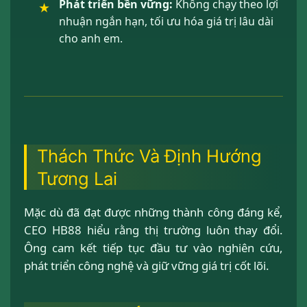
Phát triển bền vững:
Không chạy theo lợi
nhuận ngắn hạn, tối ưu hóa giá trị lâu dài
cho anh em.
Thách Thức Và Định Hướng
Tương Lai
Mặc dù đã đạt được những thành công đáng kể,
CEO HB88 hiểu rằng thị trường luôn thay đổi.
Ông cam kết tiếp tục đầu tư vào nghiên cứu,
phát triển công nghệ và giữ vững giá trị cốt lõi.