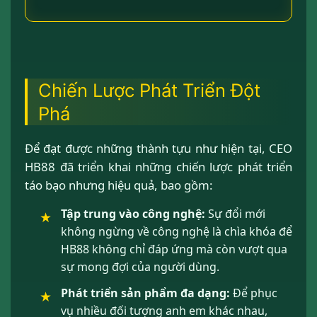
Chiến Lược Phát Triển Đột
Phá
Để đạt được những thành tựu như hiện tại, CEO
HB88 đã triển khai những chiến lược phát triển
táo bạo nhưng hiệu quả, bao gồm:
Tập trung vào công nghệ:
Sự đổi mới
không ngừng về công nghệ là chìa khóa để
HB88 không chỉ đáp ứng mà còn vượt qua
sự mong đợi của người dùng.
Phát triển sản phẩm đa dạng:
Để phục
vụ nhiều đối tượng anh em khác nhau,