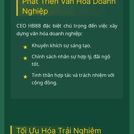
Phát Triển Văn Hóa Doanh
Nghiệp
CEO HB88 đặc biệt chú trọng đến việc xây
dựng văn hóa doanh nghiệp:
Khuyến khích sự sáng tạo.
Chính sách nhân sự hợp lý, đãi ngộ
tốt.
Tinh thần hợp tác và trách nhiệm với
cộng đồng.
Tối Ưu Hóa Trải Nghiệm