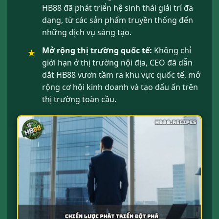
HB88 đã phát triển hệ sinh thái giải trí đa
dạng, từ các sản phẩm truyền thống đến
những dịch vụ sáng tạo.
Mở rộng thị trường quốc tế:
Không chỉ
giới hạn ở thị trường nội địa, CEO đã dẫn
dắt HB88 vươn tầm ra khu vực quốc tế, mở
rộng cơ hội kinh doanh và tạo dấu ấn trên
thị trường toàn cầu.