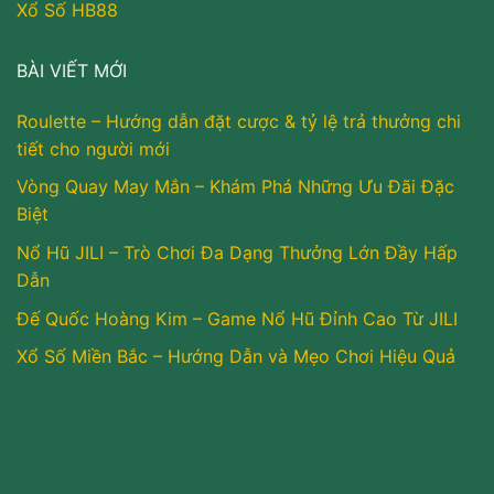
Xổ Số HB88
BÀI VIẾT MỚI
Roulette – Hướng dẫn đặt cược & tỷ lệ trả thưởng chi
tiết cho người mới
Vòng Quay May Mắn – Khám Phá Những Ưu Đãi Đặc
Biệt
Nổ Hũ JILI – Trò Chơi Đa Dạng Thưởng Lớn Đầy Hấp
Dẫn
Đế Quốc Hoàng Kim – Game Nổ Hũ Đỉnh Cao Từ JILI
Xổ Số Miền Bắc – Hướng Dẫn và Mẹo Chơi Hiệu Quả