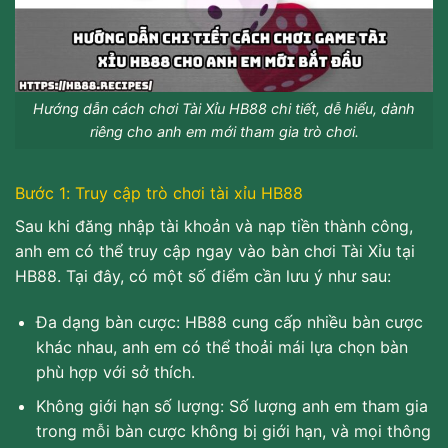
Hướng dẫn cách chơi Tài Xỉu HB88 chi tiết, dễ hiểu, dành
riêng cho anh em mới tham gia trò chơi.
Bước 1: Truy cập trò chơi tài xỉu HB88
Sau khi đăng nhập tài khoản và nạp tiền thành công,
anh em có thể truy cập ngay vào bàn chơi Tài Xỉu tại
HB88. Tại đây, có một số điểm cần lưu ý như sau:
Đa dạng bàn cược: HB88 cung cấp nhiều bàn cược
khác nhau, anh em có thể thoải mái lựa chọn bàn
phù hợp với sở thích.
Không giới hạn số lượng: Số lượng anh em tham gia
trong mỗi bàn cược không bị giới hạn, và mọi thông