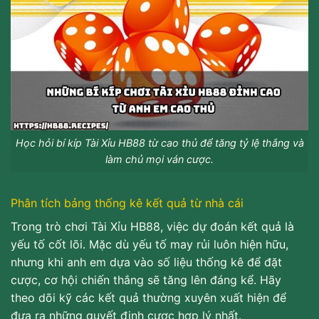
Học hỏi bí kíp Tài Xỉu HB88 từ cao thủ để tăng tỷ lệ thắng và
làm chủ mọi ván cược.
Phân tích bảng thống kê kết quả từ nhà cái
Trong trò chơi Tài Xỉu HB88, việc dự đoán kết quả là
yếu tố cốt lõi. Mặc dù yếu tố may rủi luôn hiện hữu,
nhưng khi anh em dựa vào số liệu thống kê để đặt
cược, cơ hội chiến thắng sẽ tăng lên đáng kể. Hãy
theo dõi kỹ các kết quả thường xuyên xuất hiện để
đưa ra những quyết định cược hợp lý nhất.