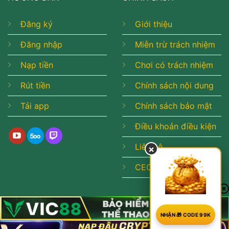
Đăng ký
Giới thiệu
Đăng nhập
Miễn trừ trách nhiệm
Nạp tiền
Chơi có trách nhiệm
Rút tiền
Chính sách nội dung
Tải app
Chính sách bảo mật
Điều khoản điều kiện
Liên hệ
×
CEO HB88
NHẬN 🎁 CODE 99K