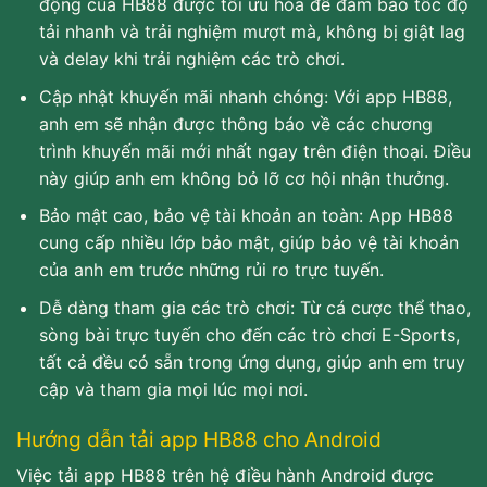
động của HB88 được tối ưu hóa để đảm bảo tốc độ
tải nhanh và trải nghiệm mượt mà, không bị giật lag
và delay khi trải nghiệm các trò chơi.
Cập nhật khuyến mãi nhanh chóng: Với app HB88,
anh em sẽ nhận được thông báo về các chương
trình khuyến mãi mới nhất ngay trên điện thoại. Điều
này giúp anh em không bỏ lỡ cơ hội nhận thưởng.
Bảo mật cao, bảo vệ tài khoản an toàn: App HB88
cung cấp nhiều lớp bảo mật, giúp bảo vệ tài khoản
của anh em trước những rủi ro trực tuyến.
Dễ dàng tham gia các trò chơi: Từ cá cược thể thao,
sòng bài trực tuyến cho đến các trò chơi E-Sports,
tất cả đều có sẵn trong ứng dụng, giúp anh em truy
cập và tham gia mọi lúc mọi nơi.
Hướng dẫn tải app HB88 cho Android
Việc tải app HB88 trên hệ điều hành Android được