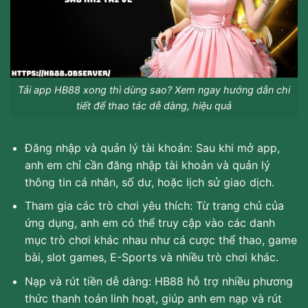
Tải app HB88 xong thì dùng sao? Xem ngay hướng dẫn chi
tiết để thao tác dễ dàng, hiệu quả
Đăng nhập và quản lý tài khoản: Sau khi mở app,
anh em chỉ cần đăng nhập tài khoản và quản lý
thông tin cá nhân, số dư, hoặc lịch sử giao dịch.
Tham gia các trò chơi yêu thích: Từ trang chủ của
ứng dụng, anh em có thể truy cập vào các danh
mục trò chơi khác nhau như cá cược thể thao, game
bài, slot games, E-Sports và nhiều trò chơi khác.
Nạp và rút tiền dễ dàng: HB88 hỗ trợ nhiều phương
thức thanh toán linh hoạt, giúp anh em nạp và rút