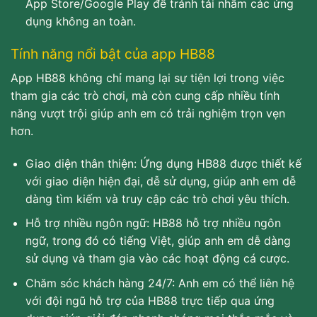
App Store/Google Play để tránh tải nhầm các ứng
dụng không an toàn.
Tính năng nổi bật của app HB88
App HB88 không chỉ mang lại sự tiện lợi trong việc
tham gia các trò chơi, mà còn cung cấp nhiều tính
năng vượt trội giúp anh em có trải nghiệm trọn vẹn
hơn.
Giao diện thân thiện: Ứng dụng HB88 được thiết kế
với giao diện hiện đại, dễ sử dụng, giúp anh em dễ
dàng tìm kiếm và truy cập các trò chơi yêu thích.
Hỗ trợ nhiều ngôn ngữ: HB88 hỗ trợ nhiều ngôn
ngữ, trong đó có tiếng Việt, giúp anh em dễ dàng
sử dụng và tham gia vào các hoạt động cá cược.
Chăm sóc khách hàng 24/7: Anh em có thể liên hệ
với đội ngũ hỗ trợ của HB88 trực tiếp qua ứng