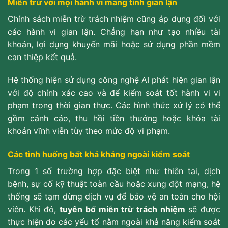
Miễn trừ với mọi hành vi mang tính gian lận
Chính sách miễn trừ trách nhiệm cũng áp dụng đối với
các hành vi gian lận. Chẳng hạn như tạo nhiều tài
khoản, lợi dụng khuyến mãi hoặc sử dụng phần mềm
can thiệp kết quả.
Hệ thống hiện sử dụng công nghệ AI phát hiện gian lận
với độ chính xác cao và để kiểm soát tốt hành vi vi
phạm trong thời gian thực. Các hình thức xử lý có thể
gồm cảnh cáo, thu hồi tiền thưởng hoặc khóa tài
khoản vĩnh viễn tùy theo mức độ vi phạm.
Các tình huống bất khả kháng ngoài kiểm soát
Trong 1 số trường hợp đặc biệt như thiên tai, dịch
bệnh, sự cố kỹ thuật toàn cầu hoặc xung đột mạng, hệ
thống sẽ tạm dừng dịch vụ để bảo vệ an toàn cho hội
viên. Khi đó,
tuyên bố miễn trừ trách nhiệm
sẽ được
thực hiện do các yếu tố nằm ngoài khả năng kiểm soát