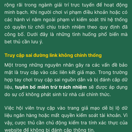
rộng rãi trong ngành giải trí trực tuyến để hoạt động
minh bạch. Khi người chơi vi phạm điều khoản hoặc có
các hành vi nằm ngoài phạm vi kiểm soát thì hệ thống
có quyền từ chối chịu trách nhiệm theo quy định đã
công bố. Dưới đây là những tình huống phổ biến mà
bet thủ cần lưu ý.
Truy cập sai đường link không chính thống
Một trong những nguyên nhân gây ra các vấn đề bảo
mật là truy cập vào các liên kết giả mạo. Trong trường
hợp tay chơi truy cập sai nguồn dẫn và bị đánh cắp dữ
liệu,
tuyên bố miễn trừ trách nhiệm
sẽ được áp dụng
do sự cố không phát sinh từ nhà cái chính thức.
Việc hội viên truy cập vào trang giả mạo dễ bị lộ dữ
liệu ngân hàng hoặc mất quyền kiểm soát tài khoản. Vì
vậy, cược thủ cần chủ động kiểm tra tính xác thực của
website để không bị đánh cắp thông tin.