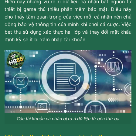
Hiện nay những vụ rò rỉ dữ liệu cá nhân bắt nguồn từ
thiết bị game thủ thiếu phần mềm bảo mật. Điều này
cho thấy tầm quan trọng của việc mỗi cá nhân nên chủ
động bảo vệ thông tin của mình khi chơi cá cược. Việc
bet thủ sử dụng xác thực hai lớp và thay đổi mật khẩu
định kỳ sẽ ít bị xâm nhập tài khoản.
Các tài khoản cá nhân bị rò rỉ dữ liệu từ bên thứ ba