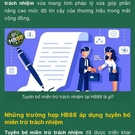
trách nhiệm
vừa mang tính pháp lý vừa góp phần
nâng cao mức độ tin cậy của thương hiệu trong mắt
cộng đồng.
Tuyên bố miễn trừ trách nhiệm tại HB88 là gì?
Những trường hợp HB88 áp dụng tuyên bố
miễn trừ trách nhiệm
Tuyên bố miễn trừ trách nhiệm
đã được triển khai