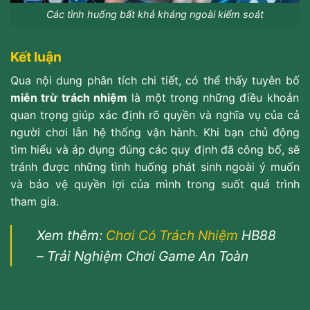
Các tình huống bất khả kháng ngoài kiểm soát
Kết luận
Qua nội dung phân tích chi tiết, có thể thấy
tuyên bố
miễn trừ trách nhiệm
là một trong những điều khoản
quan trọng giúp xác định rõ quyền và nghĩa vụ của cả
người chơi lẫn hệ thống vận hành. Khi bạn chủ động
tìm hiểu và áp dụng đúng các quy định đã công bố, sẽ
tránh được những tình huống phát sinh ngoài ý muốn
và bảo vệ quyền lợi của mình trong suốt quá trình
tham gia.
Xem thêm:
Chơi Có Trách Nhiệm
HB88
– Trải Nghiệm Chơi Game An Toàn