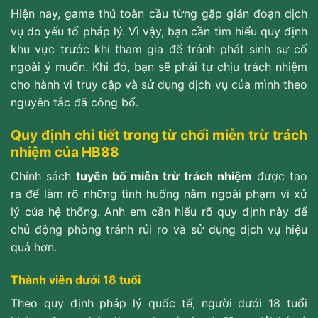
Hiện nay, game thủ toàn cầu từng gặp gián đoạn dịch
vụ do yếu tố pháp lý. Vì vậy, bạn cần tìm hiểu quy định
khu vực trước khi tham gia để tránh phát sinh sự cố
ngoài ý muốn. Khi đó, bạn sẽ phải tự chịu trách nhiệm
cho hành vi truy cập và sử dụng dịch vụ của mình theo
nguyên tắc đã công bố.
Quy định chi tiết trong từ chối miễn trừ trách
nhiệm của HB88
Chính sách
tuyên bố miễn trừ trách nhiệm
được tạo
ra để làm rõ những tình huống nằm ngoài phạm vi xử
lý của hệ thống. Anh em cần hiểu rõ quy định này để
chủ động phòng tránh rủi ro và sử dụng dịch vụ hiệu
quả hơn.
Thành viên dưới 18 tuổi
Theo quy định pháp lý quốc tế, người dưới 18 tuổi