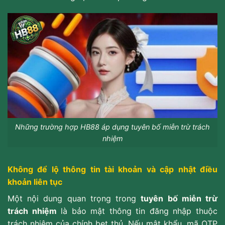
Những trường hợp HB88 áp dụng tuyên bố miễn trừ trách
nhiệm
Không để lộ thông tin tài khoản và cập nhật điều
khoản liên tục
Một nội dung quan trọng trong
tuyên bố miễn trừ
trách nhiệm
là bảo mật thông tin đăng nhập thuộc
trách nhiệm của chính bet thủ. Nếu mật khẩu, mã OTP