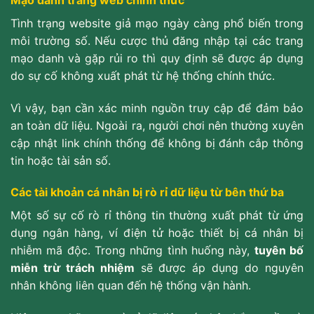
Tình trạng website giả mạo ngày càng phổ biến trong
môi trường số. Nếu cược thủ đăng nhập tại các trang
mạo danh và gặp rủi ro thì quy định sẽ được áp dụng
do sự cố không xuất phát từ hệ thống chính thức.
Vì vậy, bạn cần xác minh nguồn truy cập để đảm bảo
an toàn dữ liệu. Ngoài ra, người chơi nên thường xuyên
cập nhật link chính thống để không bị đánh cắp thông
tin hoặc tài sản số.
Các tài khoản cá nhân bị rò rỉ dữ liệu từ bên thứ ba
Một số sự cố rò rỉ thông tin thường xuất phát từ ứng
dụng ngân hàng, ví điện tử hoặc thiết bị cá nhân bị
nhiễm mã độc. Trong những tình huống này,
tuyên bố
miễn trừ trách nhiệm
sẽ được áp dụng do nguyên
nhân không liên quan đến hệ thống vận hành.