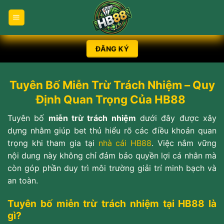
Chuyển
đến
nội
dung
ĐĂNG KÝ
Tuyên Bố Miễn Trừ Trách Nhiệm – Quy
Định Quan Trọng Của HB88
Tuyên bố
miễn trừ trách nhiệm
dưới đây được xây
dựng nhằm giúp bet thủ hiểu rõ các điều khoản quan
trọng khi tham gia tại
nhà cái HB88
. Việc nắm vững
nội dung này không chỉ đảm bảo quyền lợi cá nhân mà
còn góp phần duy trì môi trường giải trí minh bạch và
an toàn.
Tuyên bố miễn trừ trách nhiệm tại HB88 là
gì?