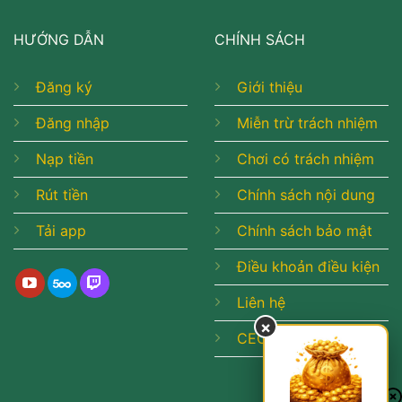
HƯỚNG DẪN
CHÍNH SÁCH
Đăng ký
Giới thiệu
Đăng nhập
Miễn trừ trách nhiệm
Nạp tiền
Chơi có trách nhiệm
Rút tiền
Chính sách nội dung
Tải app
Chính sách bảo mật
Điều khoản điều kiện
Liên hệ
×
CEO HB88