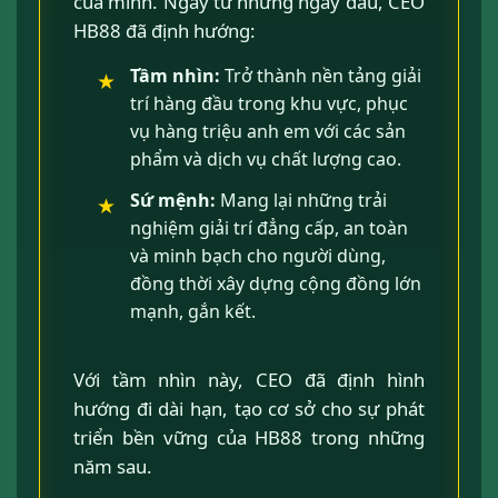
của mình. Ngay từ những ngày đầu, CEO
HB88 đã định hướng:
Tầm nhìn:
Trở thành nền tảng giải
trí hàng đầu trong khu vực, phục
vụ hàng triệu anh em với các sản
phẩm và dịch vụ chất lượng cao.
Sứ mệnh:
Mang lại những trải
nghiệm giải trí đẳng cấp, an toàn
và minh bạch cho người dùng,
đồng thời xây dựng cộng đồng lớn
mạnh, gắn kết.
Với tầm nhìn này, CEO đã định hình
hướng đi dài hạn, tạo cơ sở cho sự phát
triển bền vững của HB88 trong những
năm sau.