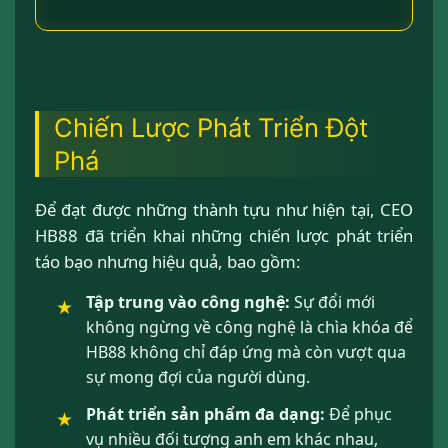
Chiến Lược Phát Triển Đột
Phá
Để đạt được những thành tựu như hiện tại, CEO
HB88 đã triển khai những chiến lược phát triển
táo bạo nhưng hiệu quả, bao gồm:
Tập trung vào công nghệ:
Sự đổi mới
không ngừng về công nghệ là chìa khóa để
HB88 không chỉ đáp ứng mà còn vượt qua
sự mong đợi của người dùng.
Phát triển sản phẩm đa dạng:
Để phục
vụ nhiều đối tượng anh em khác nhau,