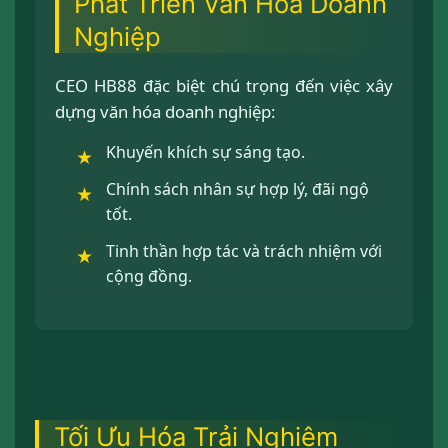
Phát Triển Văn Hóa Doanh
Nghiệp
CEO HB88 đặc biệt chú trọng đến việc xây
dựng văn hóa doanh nghiệp:
Khuyến khích sự sáng tạo.
Chính sách nhân sự hợp lý, đãi ngộ
tốt.
Tinh thần hợp tác và trách nhiệm với
cộng đồng.
Tối Ưu Hóa Trải Nghiệm