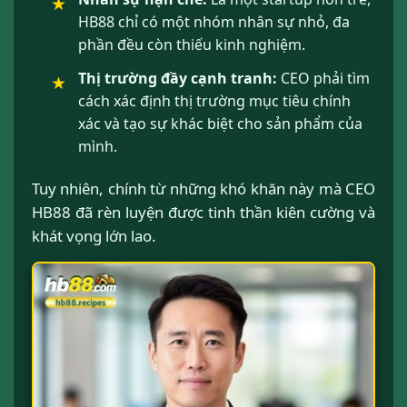
HB88 chỉ có một nhóm nhân sự nhỏ, đa
phần đều còn thiếu kinh nghiệm.
Thị trường đầy cạnh tranh:
CEO phải tìm
cách xác định thị trường mục tiêu chính
xác và tạo sự khác biệt cho sản phẩm của
mình.
Tuy nhiên, chính từ những khó khăn này mà CEO
HB88 đã rèn luyện được tinh thần kiên cường và
khát vọng lớn lao.